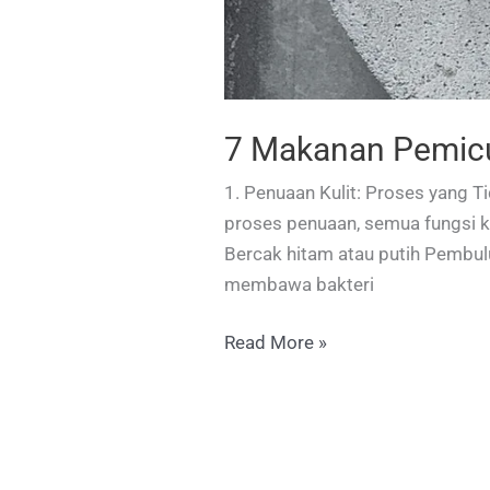
7 Makanan Pemicu
1. Penuaan Kulit: Proses yang T
proses penuaan, semua fungsi kul
Bercak hitam atau putih Pembu
membawa bakteri
7
Read More »
Makanan
Pemicu
dan
Pencegah