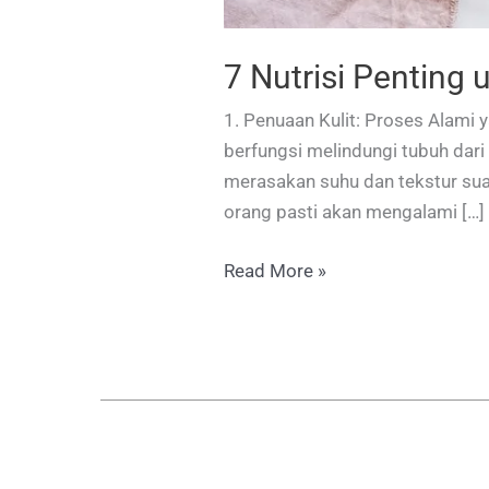
7 Nutrisi Penting
1. Penuaan Kulit: Proses Alami 
berfungsi melindungi tubuh dari 
merasakan suhu dan tekstur sua
orang pasti akan mengalami […]
7
Read More »
Nutrisi
Penting
untuk
Kulit
Sehat
dan
Cegah