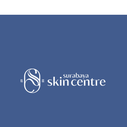
Penuaan
Kulit
yang
Wajib
Diketahui