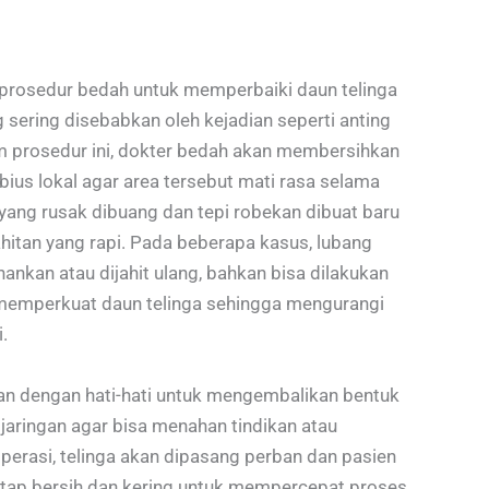
 prosedur bedah untuk memperbaiki daun telinga
g sering disebabkan oleh kejadian seperti anting
m prosedur ini, dokter bedah akan membersihkan
bius lokal agar area tersebut mati rasa selama
n yang rusak dibuang dan tepi robekan dibuat baru
ahitan yang rapi. Pada beberapa kasus, lubang
hankan atau dijahit ulang, bahkan bisa dilakukan
memperkuat daun telinga sehingga mengurangi
.
kan dengan hati-hati untuk mengembalikan bentuk
 jaringan agar bisa menahan tindikan atau
 operasi, telinga akan dipasang perban dan pasien
etap bersih dan kering untuk mempercepat proses