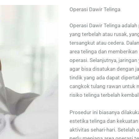
Operasi Dawir Telinga
Operasi Dawir Telinga adalah
yang terbelah atau rusak, yan
tersangkut atau cedera. Dala
area telinga dan memberikan 
operasi. Selanjutnya, jaringa
agar bisa disatukan dengan j
tindik yang ada dapat diperta
cangkok tulang rawan untuk 
risiko telinga terbelah kembali
Prosedur ini biasanya dilaku
estetika telinga dan kekuatan
aktivitas sehari-hari. Setelah
perlu menjaga area operasi t