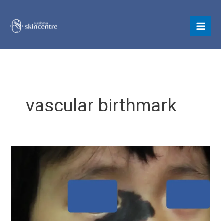
Skip
to
content
vascular birthmark