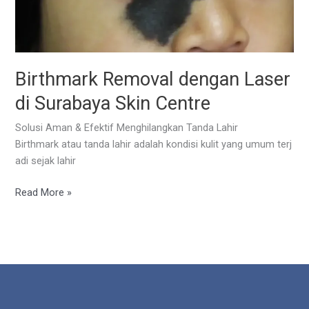
Birthmark Removal dengan Laser
di Surabaya Skin Centre
Solusi Aman & Efektif Menghilangkan Tanda Lahir
Birthmark atau tanda lahir adalah kondisi kulit yang umum terj
adi sejak lahir
Birthmark
Read More »
Removal dengan
Laser
di
Surabaya
Skin
Centre