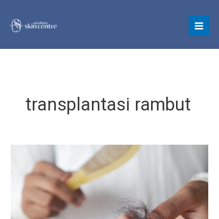
Skip
to
content
transplantasi rambut