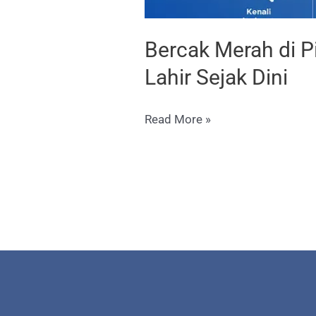
Bercak Merah di P
Lahir Sejak Dini
Bercak
Read More »
Merah
di
Pipi
Anak,
Bahaya
Nggak
Sih?
Kenali
Jenis
Tanda