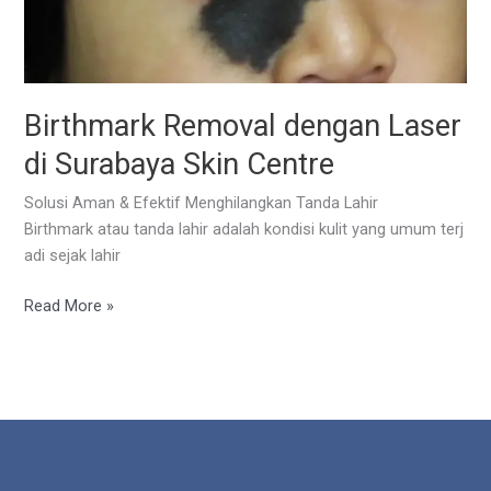
Birthmark Removal dengan Laser
di Surabaya Skin Centre
Solusi Aman & Efektif Menghilangkan Tanda Lahir
Birthmark atau tanda lahir adalah kondisi kulit yang umum terj
adi sejak lahir
Birthmark
Read More »
Removal dengan
Laser
di
Surabaya
Skin
Centre