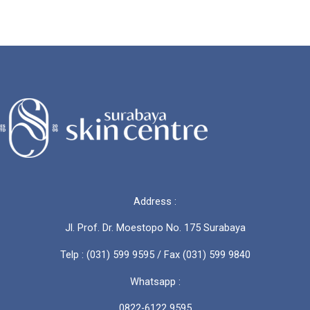
Perawatan
Leher
dan
Area
Decolletage
yang
Sering
Terlupakan
Address :
Jl. Prof. Dr. Moestopo No. 175 Surabaya
Telp : (031) 599 9595 / Fax (031) 599 9840
Whatsapp :
0822-6122 9595