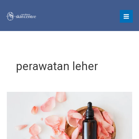
Skip
to
content
perawatan leher