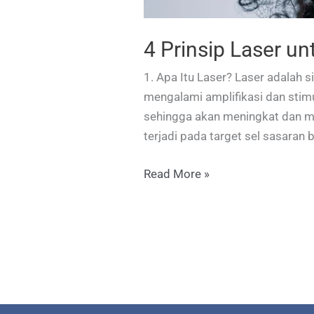
4 Prinsip Laser un
1. Apa Itu Laser? Laser adalah s
mengalami amplifikasi dan stim
sehingga akan meningkat dan m
terjadi pada target sel sasaran 
4
Read More »
Prinsip
Laser
untuk
Kelainan
Kulit:
Cara
Kerja,