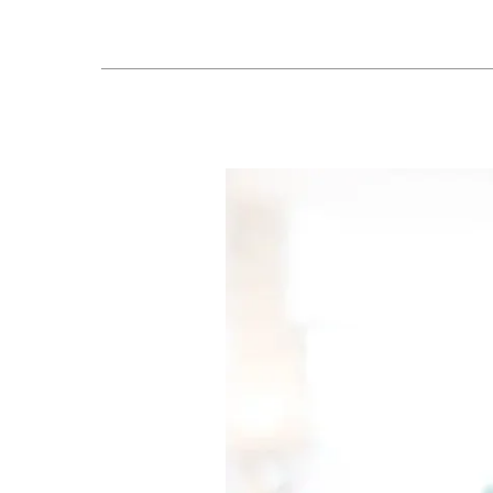
Terpercaya
di
Surabaya
untuk
Perawatan
Kulit
Optimal