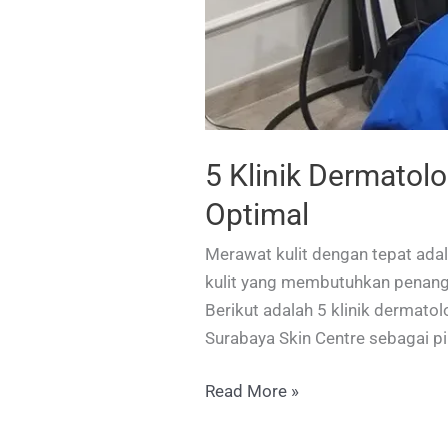
5 Klinik Dermatol
Optimal
Merawat kulit dengan tepat ada
kulit yang membutuhkan penanga
Berikut adalah 5 klinik dermato
Surabaya Skin Centre sebagai pi
5
Read More »
Klinik
Dermatologi