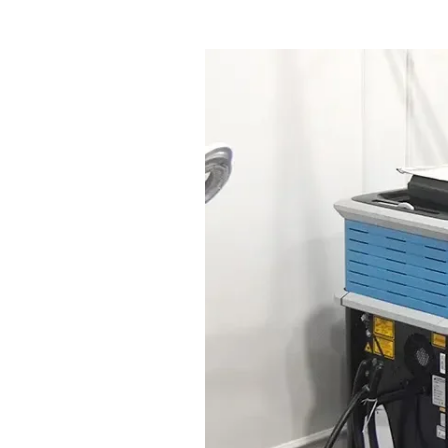
Surabaya:
Daftar
Lengkap
dan
Review
Jujur