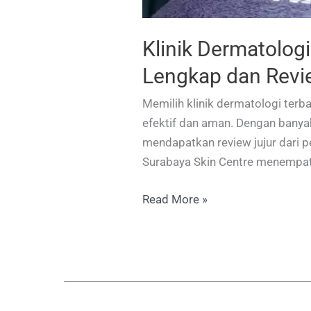
Klinik Dermatologi
Lengkap dan Revi
Memilih klinik dermatologi terb
efektif dan aman. Dengan banyak
mendapatkan review jujur dari p
Surabaya Skin Centre menempati
Klinik
Read More »
Dermatologi
Perawatan
Kulit
Terbaik
di