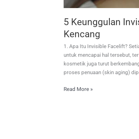
5 Keunggulan Invi
Kencang
1. Apa Itu Invisible Facelift? S
untuk mencapai hal tersebut, t
kosmetik juga turut berkembang
proses penuaan (skin aging) dip
5
Read More »
Keunggulan
Invisible
Facelift:
Teknik
Non-