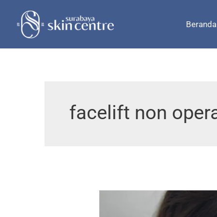
Skip
to
Beranda
content
facelift non oper