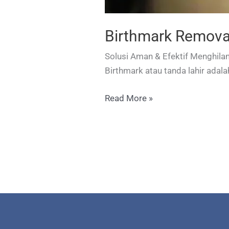
Birthmark Removal
Solusi Aman & Efektif Menghila
Birthmark atau tanda lahir adala
Birthmark
Read More »
Removal dengan
Laser
di
Surabaya
Skin
Centre