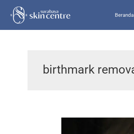
Skip
to
Beranda
content
birthmark remov