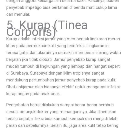
dengan anggota keluarga lain selama sakit. Pasalnya, bakteri
penyebab impetigo bisa bertahan di benda mati cukup lama
dan menular.
5. Kurap (Tinea
Corporis)
Kurap adalah infeksi jamur yang membentuk lingkaran merah
khas pada permukaan kulit yang terinfeksi. Lingkaran ini
terasa gatal dan ukurannya semakin membesar seiring waktu
berjalan jika tidak diobati. Jamur penyebab kurap sangat
mudah tumbuh di lingkungan yang lembap dan hangat seperti
di Surabaya. Surabaya dengan iklim tropisnya sangat
mendukung pertumbuhan jamur penyebab kurap pada kulit.
Obat antijamur oles biasanya efektif untuk mengatasi infeksi
kurap ringan pada anak-anak.
Pengobatan harus dilakukan sampai benar-benar sembuh
sesuai petunjuk dokter yang menanganinya. Jika dihentikan
terlalu cepat, infeksi bisa kambuh kembali dan menjadi lebih
parah dari sebelumnya. Selain itu, jaga area kulit tetap kering