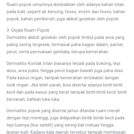
Ruam popok umumnya disebabkan oleh adanya bahan iritan
pada kulit, seperti air kencing, feses, enzim dari feses, bahan
popok, bahan pembersih, juga akibat gesekan oleh popok.
3. Gejala Ruam Popok
Dermatitis akibat gesekan oleh popok timbul pada area yang
paling sering tergesek, termasuk paha bagian dalam, pantat,
perut, serta permukaan genitalia, berupa kemerahan.
Dermatitis Kontak Iritan biasanya terjadi pada bokong, tepi
anus, area pubis, hingga perut bagian bawah juga paha atas.
Pada kasus ringan, tampak kemerahan terlokalisir dengan
sisik ringan. Jika lebih parah, bisa disertai adanya bintil-bintil
kecil dan pada kasus yang berat tampak bintil-bintil kecil, bintil
bernanah, bahkan luka-luka.
Dermatitis popok yang disertai jamur ditandai ruam merah
dengan tepi meninggi, juga didapatkan bintik-bintik kecil pada
tepi luarnya (lesi satelit) yang sering kali meluas hingga
lipatan kulit. Kadang kala daerah tersebut tampak membasah.