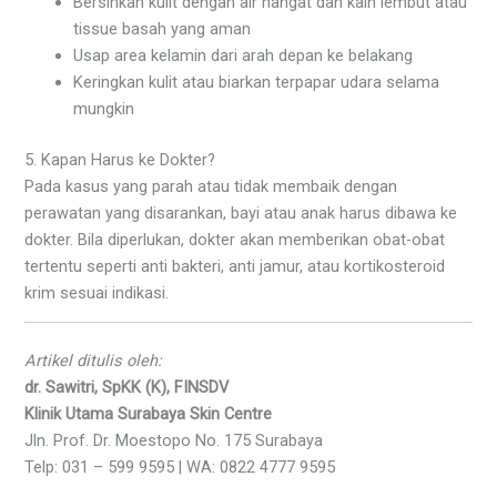
Bersihkan kulit dengan air hangat dan kain lembut atau
tissue basah yang aman
Usap area kelamin dari arah depan ke belakang
Keringkan kulit atau biarkan terpapar udara selama
mungkin
5. Kapan Harus ke Dokter?
Pada kasus yang parah atau tidak membaik dengan
perawatan yang disarankan, bayi atau anak harus dibawa ke
dokter. Bila diperlukan, dokter akan memberikan obat-obat
tertentu seperti anti bakteri, anti jamur, atau kortikosteroid
krim sesuai indikasi.
Artikel ditulis oleh:
dr. Sawitri, SpKK (K), FINSDV
Klinik Utama Surabaya Skin Centre
Jln. Prof. Dr. Moestopo No. 175 Surabaya
Telp: 031 – 599 9595 | WA: 0822 4777 9595