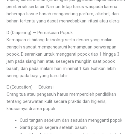
pembersih serta air. Namun tetap harus waspada karena
beberapa tissue basah mengandung parfum, alkohol, dan
bahan tertentu yang dapat menyebabkan iritasi atau alergi.
D (Diapering) — Pemakaian Popok
Kemajuan di bidang teknologi serta desain yang makin
canggih sangat mempengaruhi kemampuan penyerapan
popok. Disarankan untuk mengganti popok tiap 1 hingga 3
jam pada siang hari atau sesegera mungkin saat popok
basah, dan pada malam hari minimal 1 kali. Bahkan lebih
sering pada bayi yang baru lahir.
E (Education) — Edukasi
Orang tua atau pengasuh harus memperoleh pendidikan
tentang perawatan kulit secara praktis dan higienis,
khususnya di area popok:
Cuci tangan sebelum dan sesudah mengganti popok
Ganti popok segera setelah basah