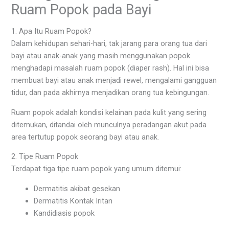
Ruam Popok pada Bayi
1. Apa Itu Ruam Popok?
Dalam kehidupan sehari-hari, tak jarang para orang tua dari
bayi atau anak-anak yang masih menggunakan popok
menghadapi masalah ruam popok (diaper rash). Hal ini bisa
membuat bayi atau anak menjadi rewel, mengalami gangguan
tidur, dan pada akhirnya menjadikan orang tua kebingungan.
Ruam popok adalah kondisi kelainan pada kulit yang sering
ditemukan, ditandai oleh munculnya peradangan akut pada
area tertutup popok seorang bayi atau anak.
2. Tipe Ruam Popok
Terdapat tiga tipe ruam popok yang umum ditemui:
Dermatitis akibat gesekan
Dermatitis Kontak Iritan
Kandidiasis popok