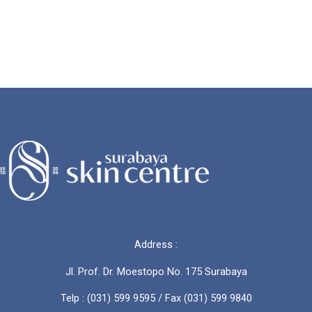
Address :
Jl. Prof. Dr. Moestopo No. 175 Surabaya
Telp : (031) 599 9595 / Fax (031) 599 9840